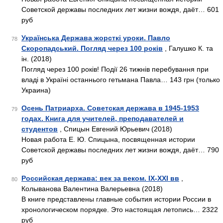
Советской державы последних лет жизни вождя, даёт… 601
руб
Українська Держава жорсткі уроки. Павло
78
Скоропадський. Погляд через 100 років
, Галушко К. та
ін. (2018)
Погляд через 100 років! Події 26 тижнів перебування при
владі в Україні останнього гетьмана Павла… 143 грн (только
Украина)
Осень Патриарха. Советская держава в 1945-1953
79
годах. Книга для учителей, преподавателей и
студентов
, Спицын Евгений Юрьевич (2018)
Новая работа Е. Ю. Спицына, посвященная истории
Советской державы последних лет жизни вождя, даёт… 790
руб
Российская держава: век за веком. IX-XXI вв
,
80
Колыванова Валентина Валерьевна (2018)
В книге представлены главные события истории России в
хронологическом порядке. Это настоящая летопись… 2322
руб