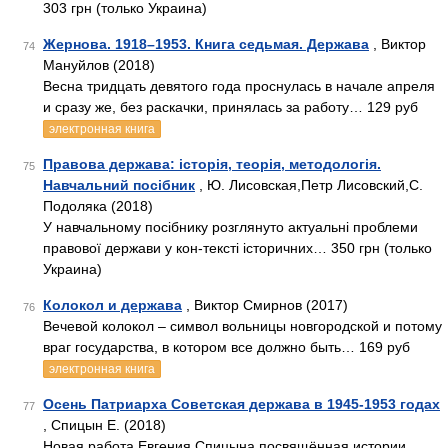
303 грн (только Украина)
Жернова. 1918–1953. Книга седьмая. Держава
, Виктор
74
Мануйлов (2018)
Весна тридцать девятого года проснулась в начале апреля
и сразу же, без раскачки, принялась за работу… 129 руб
электронная книга
Правова держава: історія, теорія, методологія.
75
Навчальний посібник
, Ю. Лисовская,Петр Лисовский,С.
Подоляка (2018)
У навчальному посібнику розглянуто актуальні проблеми
правової держави у кон-тексті історичних… 350 грн (только
Украина)
Колокол и держава
, Виктор Смирнов (2017)
76
Вечевой колокол – символ вольницы новгородской и потому
враг государства, в котором все должно быть… 169 руб
электронная книга
Осень Патриарха Советская держава в 1945-1953 годах
77
, Спицын Е. (2018)
Новая работа Евгения Спицына посвящённая истории