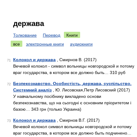
держава
Толкование
Перевод
Книги
все
электронные книги
аудиокниги
Колокол и держава
, Смирнов В. (2017)
71
Вечевой колокол - символ вольницы новгородской и потому
враг государства, в котором все должно быть… 310 руб
Безпекознавство. Особистість, держава, суспільство.
72
Системний аналіз
, Ю. Лисовская,Петр Лисовский (2017)
У навчальному посібнику викладено основи
безпекознавства, що на сьогодні є основним пріоритетом і
базою… 343 грн (только Украина)
Колокол и держава
, Смирнов В.Г. (2017)
73
Вечевой колокол символ вольницы новгородской и потому
враг государства, в котором все должно быть подчинено…